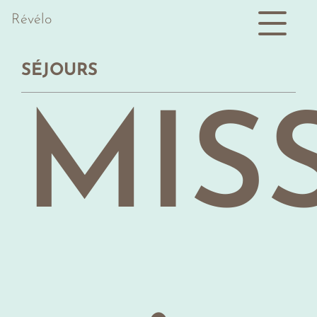
Révélo
SÉJOURS
MIS
PR
NO
TÉL