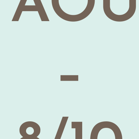
AOÛ
–