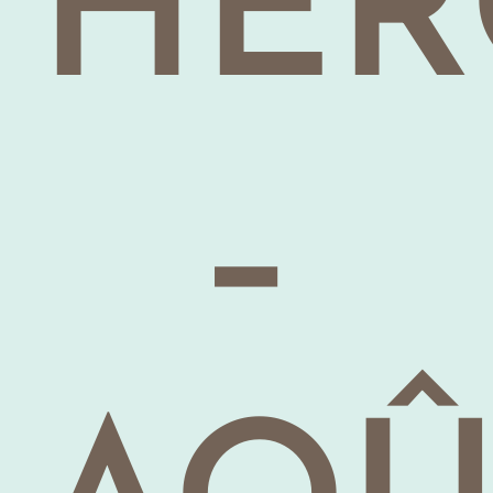
HÉR
–